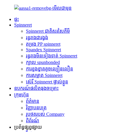
ផ្ទះ
Spinneret
Spinneret ជាតិសរសៃគីមី
រន្ធរាងជារង្វង់
តម្រង PP spinneret
Spandex Spinneret
រន្ធរាងមិនទៀងទាត់ Spinneret
ក្បាល spunbonded
ការខួងខ្នាតតូចល្បឿនលឿន
ការសម្អាត Spinneret
ស៊េរី Spinneret ផ្ទាល់ខ្លួន
ឧបករណ៍ផលិតធុងចម្រោះ
ក្រុមហ៊ុន
ព័ត៌មាន
វិញ្ញាបនបត្រ
រូបថតរបស់ Company
ពិព័រណ៍
ប្រព័ន្ធផ្សព្វផ្សាយ