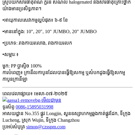
ស្រូបយកសារធាតុពណ៌ ក្លរីន សំណល់ halogenated និងសារធាតុគ្រោះថ្នាក់
យ៉ាងមានប្រសិទ្ធភាព។
•
អាយុកាលសេវាកម្មល្អបំផុត៖ ៦-៩ ខែ
•
មាននៅក្នុង: 10″, 20″, 10″ JUMBO, 20″ JUMBO
•
ប្រភេទ: រាងកាយរលោង, រាងកាយរលក
•
សម្ភារៈ៖
មួក: PP ប្លាស្ទិច 100%
ការបំពេញ៖ ក្រានីលកាបូនដែលបានធ្វើឱ្យសកម្ម ឬសំបកដូងធ្វើឱ្យសកម្ម
កាបូនក្រានីឡា
ពេលវេលាផ្សាយ៖ មេសា-០៧-២០២៥
ទូរស័ព្ទ
0086-15895031998
អាសយដ្ឋាន
No.355 ផ្លូវ Longjin, សួនឧស្សាហកម្មឆ្លងកាត់ផ្លូវដែក, ទីក្រុង
Lucheng, ស្រុក Wujin, ទីក្រុង Changzhou
ប្រអប់សំបុត្រ
simon@czsspm.com