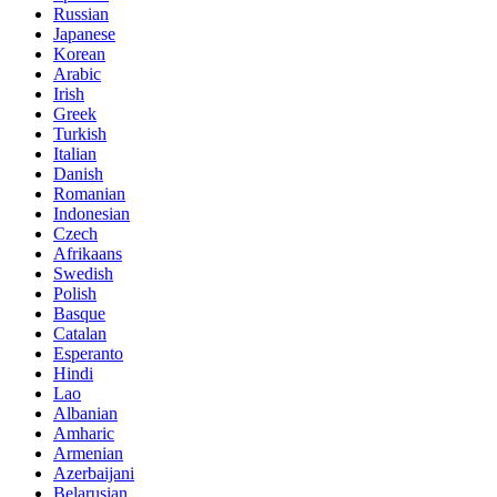
Russian
Japanese
Korean
Arabic
Irish
Greek
Turkish
Italian
Danish
Romanian
Indonesian
Czech
Afrikaans
Swedish
Polish
Basque
Catalan
Esperanto
Hindi
Lao
Albanian
Amharic
Armenian
Azerbaijani
Belarusian