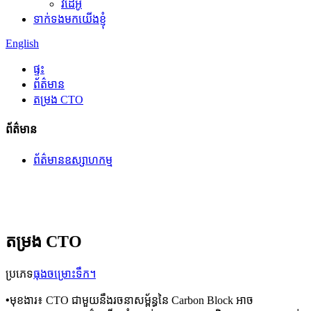
វីដេអូ
ទាក់ទងមកយើងខ្ញុំ
English
ផ្ទះ
ព័ត៌មាន
តម្រង CTO
ព័ត៌មាន
ព័ត៌មានឧស្សាហកម្ម
តម្រង CTO
ប្រភេទ
ធុងចម្រោះទឹក។
•
មុខងារ៖ CTO ជាមួយនឹងរចនាសម្ព័ន្ធនៃ Carbon Block អាច