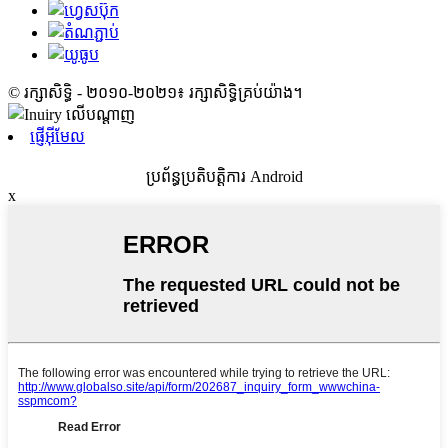
© រក្សាសិទ្ធិ - ២០១០-២០២១៖ រក្សាសិទ្ធិគ្រប់យ៉ាង។
ផ្ញើអ៊ីមែល
ប្រព័ន្ធប្រតិបត្តិការ Android
x