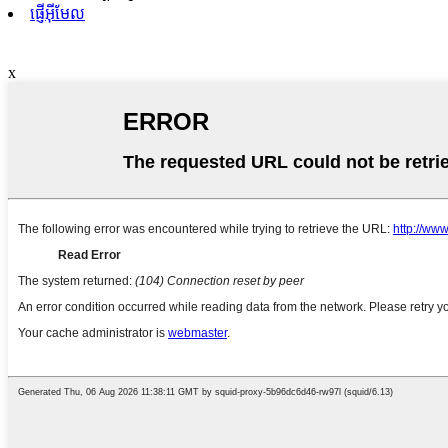
ផ្ញើអ៊ីមែល
x