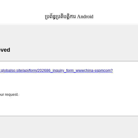
ប្រព័ន្ធប្រតិបត្តិការ Android